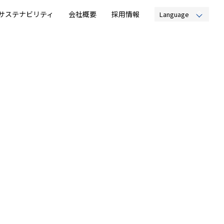
サステナビリティ
会社概要
採用情報
Language
English
EW
简体中文
繁體中文
RT
ITMENT