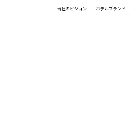
当社のビジョン
ホテルブランド
会社概要
採用TOP
CORPORATE OVERVI
RECRUITING SITE
メッセージ
新卒
MESSAGE
NEW GRADUATE
組織図
キャリア
ORGANIZATION CHA
MID-CAREER RECRU
沿革
HISTORY